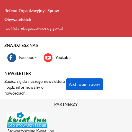
Referat Organizacyjny i Spraw
Obywatelskich
rop@starebogaczowice.ug.gov.pl
ZNAJDZIESZ NAS
Facebook
Youtube
NEWSLETTER
Zapisz się do naszego newslettera
Archiwum strony
i bądź informowany o
nowościach.
PARTNERZY
Stowarzyszenie Kwiat Lnu