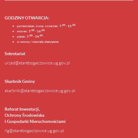
GODZINY OTWARCIA
:
0
0
0
0
poniedziałek, środa, czwartek:
7:
- 15:
0
0
00
wtorek:
7:
- 16:
0
0
00
piątek:
7:
- 14:
w sobotę i niedzielę
nieczynne
Sekretariat
urzad@starebogaczowice.ug.gov.pl
Skarbnik Gminy
skarbnik@starebogaczowice.ug.gov.pl
Referat Inwestycji,
Ochrony Środowiska
i Gospodarki Nieruchomościami
rig@starebogaczowice.ug.gov.pl