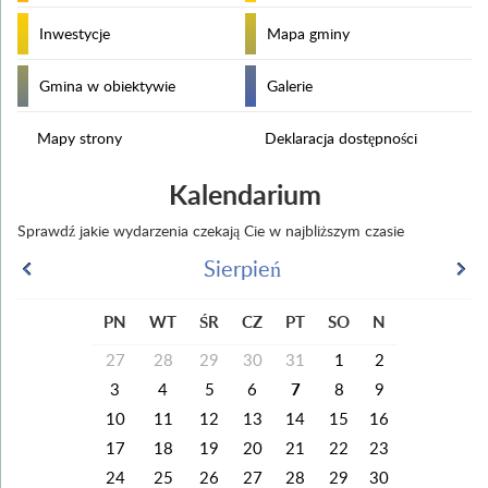
Inwestycje
Mapa gminy
Gmina w obiektywie
Galerie
Mapy strony
Deklaracja dostępności
Kalendarium
Sprawdź jakie wydarzenia czekają Cie w najbliższym czasie
Sierpień
PN
WT
ŚR
CZ
PT
SO
N
27
28
29
30
31
1
2
3
4
5
6
7
8
9
10
11
12
13
14
15
16
17
18
19
20
21
22
23
24
25
26
27
28
29
30