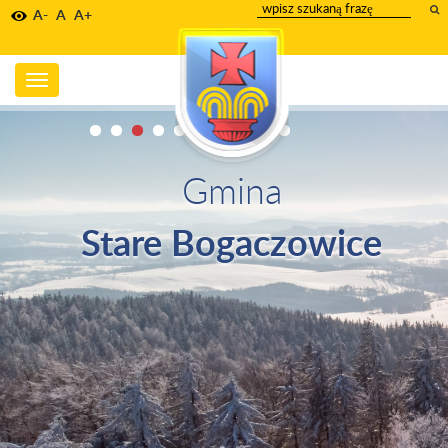
wpisz
A-
A
A+
szukany
tekst
Toggle
navigation
Gmina
Stare Bogaczowice