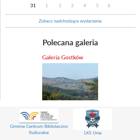
31
1
2
3
4
5
6
Zobacz nadchodzące wydarzenia
Polecana galeria
Galeria Gostków
Gminne Centrum Biblioteczno
Kulturalne
LKS Unia