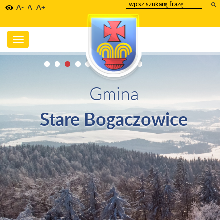
wpisz
A-
A
A+
szukany
tekst
Toggle
navigation
Gmina
Stare Bogaczowice