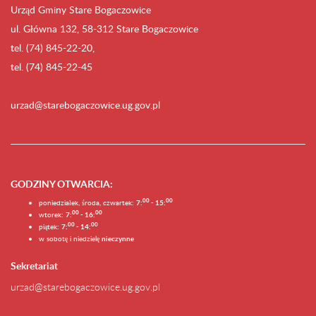
Urząd Gminy Stare Bogaczowice
ul. Główna 132, 58-312 Stare Bogaczowice
tel. (74) 845-22-20,
tel. (74) 845-22-45
urzad@starebogaczowice.ug.gov.pl
GODZINY OTWARCIA
:
0
0
0
0
poniedziałek, środa, czwartek:
7:
- 15:
0
0
00
wtorek:
7:
- 16:
0
0
00
piątek:
7:
- 14:
w sobotę i niedzielę
nieczynne
Sekretariat
urzad@starebogaczowice.ug.gov.pl