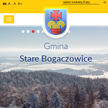
wpisz
A-
A
A+
szukany
tekst
Toggle
navigation
Gmina
Stare Bogaczowice