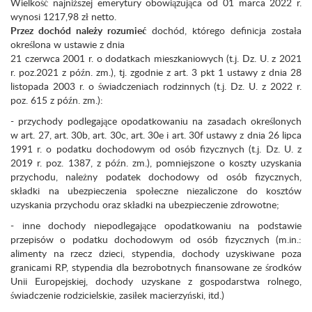
Wielkość najniższej emerytury obowiązująca od 01 marca 2022 r.
wynosi 1217,98 zł netto.
Przez dochód należy rozumieć
dochód, którego definicja została
określona w ustawie z dnia
21 czerwca 2001 r. o dodatkach mieszkaniowych (t.j. Dz. U. z 2021
r. poz.2021 z późn. zm.), tj. zgodnie z art. 3 pkt 1 ustawy z dnia 28
listopada 2003 r. o świadczeniach rodzinnych (t.j. Dz. U. z 2022 r.
poz. 615 z późn. zm.):
- przychody podlegające opodatkowaniu na zasadach określonych
w art. 27, art. 30b, art. 30c, art. 30e i art. 30f ustawy z dnia 26 lipca
1991 r. o podatku dochodowym od osób fizycznych (t.j. Dz. U. z
2019 r. poz. 1387, z późn. zm.), pomniejszone o koszty uzyskania
przychodu, należny podatek dochodowy od osób fizycznych,
składki na ubezpieczenia społeczne niezaliczone do kosztów
uzyskania przychodu oraz składki na ubezpieczenie zdrowotne;
- inne dochody niepodlegające opodatkowaniu na podstawie
przepisów o podatku dochodowym od osób fizycznych (m.in.:
alimenty na rzecz dzieci, stypendia, dochody uzyskiwane poza
granicami RP, stypendia dla bezrobotnych finansowane ze środków
Unii Europejskiej,
dochody uzyskane z gospodarstwa rolnego,
świadczenie rodzicielskie, zasiłek macierzyński, itd.)