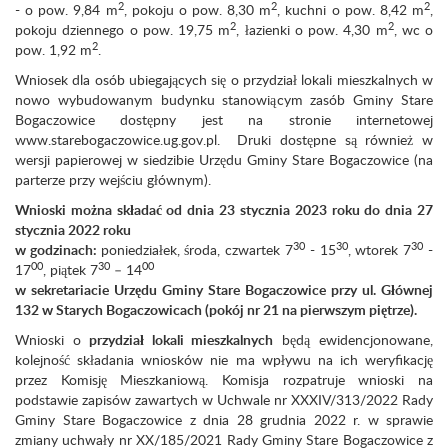
2
2
2
- o pow. 9,84 m
, pokoju o pow. 8,30 m
, kuchni o pow. 8,42 m
,
2
2
pokoju dziennego o pow. 19,75 m
, łazienki o pow. 4,30 m
, wc o
2
pow. 1,92 m
.
Wniosek dla osób ubiegających się o przydział lokali mieszkalnych w
nowo wybudowanym budynku stanowiącym zasób Gminy Stare
Bogaczowice dostępny jest na stronie internetowej
www.starebogaczowice.ug.gov.pl. Druki dostępne są również w
wersji papierowej w siedzibie Urzędu Gminy Stare Bogaczowice (na
parterze przy wejściu głównym).
Wnioski można składać od dnia 23 stycznia 2023 roku do dnia 27
stycznia 2022 roku
30
30
30
w godzinach:
poniedziałek, środa, czwartek 7
- 15
, wtorek 7
-
00
30
00
17
, piątek 7
– 14
w sekretariacie Urzędu Gminy Stare Bogaczowice przy ul. Głównej
132 w Starych Bogaczowicach (pokój nr 21 na pierwszym piętrze).
Wnioski o
przydział lokali mieszkalnych
będą ewidencjonowane,
kolejność składania wniosków nie ma wpływu na ich weryfikację
przez Komisję Mieszkaniową. Komisja rozpatruje wnioski na
podstawie zapisów zawartych w Uchwale nr XXXIV/313/2022 Rady
Gminy Stare Bogaczowice z dnia 28 grudnia 2022 r. w sprawie
zmiany uchwały nr XX/185/2021 Rady Gminy Stare Bogaczowice z