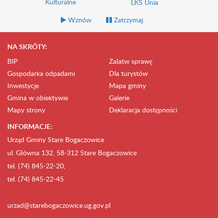
Kulturalne
LKS Unia
Wznów
Zatrzymaj
NA SKRÓTY:
BIP
Załatw sprawę
Gospodarka odpadami
Dla turystów
Inwestycje
Mapa gminy
Gmina w obiektywie
Galerie
Mapy strony
Deklaracja dostępności
INFORMACJE:
Urząd Gminy Stare Bogaczowice
ul. Główna 132, 58-312 Stare Bogaczowice
tel. (74) 845-22-20,
tel. (74) 845-22-45
urzad@starebogaczowice.ug.gov.pl