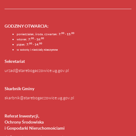
GODZINY OTWARCIA
:
0
0
0
0
poniedziałek, środa, czwartek:
7:
- 15:
0
0
00
wtorek:
7:
- 16:
0
0
00
piątek:
7:
- 14:
w sobotę i niedzielę
nieczynne
Sekretariat
urzad@starebogaczowice.ug.gov.pl
Skarbnik Gminy
skarbnik@starebogaczowice.ug.gov.pl
Referat Inwestycji,
Ochrony Środowiska
i Gospodarki Nieruchomościami