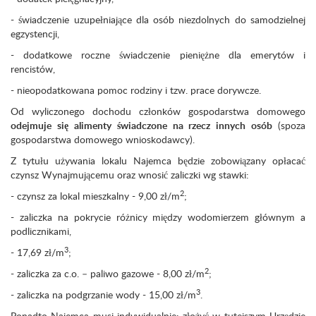
- świadczenie uzupełniające dla osób niezdolnych do samodzielnej
egzystencji,
- dodatkowe roczne świadczenie pieniężne dla emerytów i
rencistów,
- nieopodatkowana pomoc rodziny i tzw. prace dorywcze.
Od wyliczonego dochodu członków gospodarstwa domowego
odejmuje się alimenty świadczone na rzecz innych osób
(spoza
gospodarstwa domowego wnioskodawcy).
Z tytułu używania lokalu Najemca będzie zobowiązany opłacać
czynsz Wynajmującemu oraz wnosić zaliczki wg stawki:
2
- czynsz za lokal mieszkalny - 9,00 zł/m
;
- zaliczka na pokrycie różnicy między wodomierzem głównym a
podlicznikami
,
3
- 17,69 zł/m
;
2
- zaliczka za c.o. – paliwo gazowe - 8,00 zł/m
;
3
- zaliczka na podgrzanie wody - 15,00 zł/m
.
Ponadto Najemca musi indywidualnie: złożyć w tutejszym Urzędzie