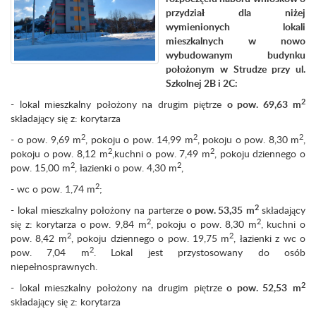
przydział dla niżej
wymienionych lokali
mieszkalnych w nowo
wybudowanym budynku
położonym w Strudze przy ul.
Szkolnej 2B i 2C:
2
- lokal mieszkalny położony na drugim piętrze
o pow. 69,63
m
składający się z: korytarza
2
2
2
- o pow. 9,69 m
, pokoju o pow. 14,99 m
, pokoju o pow. 8,30 m
,
2
2
pokoju o pow. 8,12 m
,kuchni o pow. 7,49 m
, pokoju dziennego o
2
2
pow. 15,00 m
, łazienki o pow. 4,30 m
,
2
- wc o pow. 1,74 m
;
2
- lokal mieszkalny położony na parterze
o pow. 53,35
m
składający
2
2
się z: korytarza o pow. 9,84 m
, pokoju o pow. 8,30 m
, kuchni o
2
2
pow. 8,42 m
, pokoju dziennego o pow. 19,75 m
, łazienki z wc o
2
pow. 7,04 m
. Lokal jest przystosowany do osób
niepełnosprawnych.
2
- lokal mieszkalny położony na drugim piętrze
o pow. 52,53
m
składający się z: korytarza