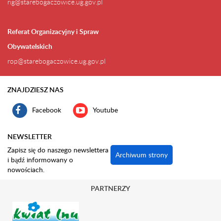
rig@starebogaczowice.ug.gov.pl
Referat Organizacyjny i Spraw
Obywatelskich
rop@starebogaczowice.ug.gov.pl
ZNAJDZIESZ NAS
Facebook
Youtube
NEWSLETTER
Zapisz się do naszego newslettera
Archiwum strony
i bądź informowany o
nowościach.
PARTNERZY