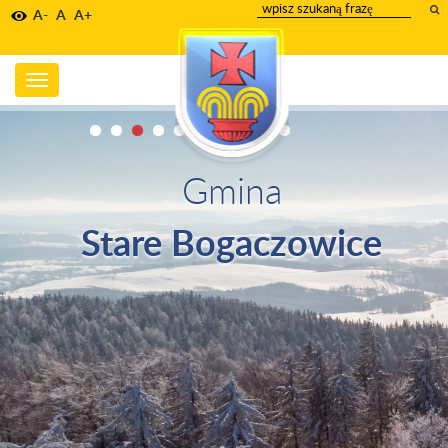
wpisz
A-
A
A+
szukany
tekst
Toggle
navigation
Gmina
Stare Bogaczowice