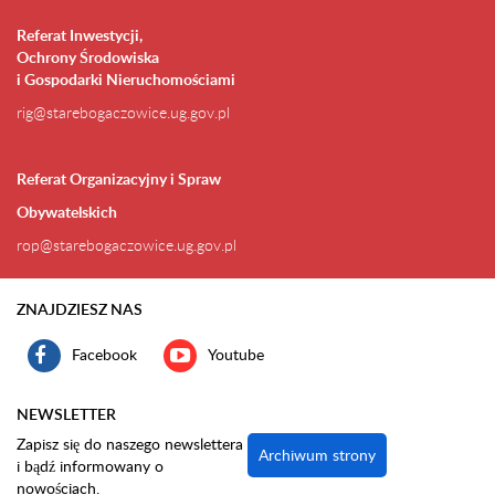
Referat Inwestycji,
Ochrony Środowiska
i Gospodarki Nieruchomościami
rig@starebogaczowice.ug.gov.pl
Referat Organizacyjny i Spraw
Obywatelskich
rop@starebogaczowice.ug.gov.pl
ZNAJDZIESZ NAS
Facebook
Youtube
NEWSLETTER
Zapisz się do naszego newslettera
Archiwum strony
i bądź informowany o
nowościach.