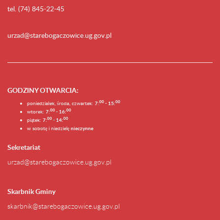
tel. (74) 845-22-45
urzad@starebogaczowice.ug.gov.pl
GODZINY OTWARCIA
:
0
0
0
0
poniedziałek, środa, czwartek:
7:
- 15:
0
0
00
wtorek:
7:
- 16:
0
0
00
piątek:
7:
- 14:
w sobotę i niedzielę
nieczynne
Sekretariat
urzad@starebogaczowice.ug.gov.pl
Skarbnik Gminy
skarbnik@starebogaczowice.ug.gov.pl