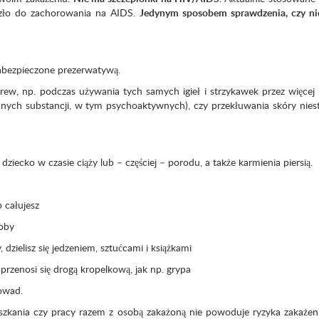
oszło do zachorowania na AIDS.
Jedynym sposobem sprawdzenia, czy nie
abezpieczone prezerwatywą.
rew, np. podczas używania tych samych igieł i strzykawek przez więcej 
nnych substancji, w tym psychoaktywnych), czy przekłuwania skóry nies
dziecko w czasie ciąży lub – częściej – porodu, a także karmienia piersią.
b całujesz
soby
 dzielisz się jedzeniem, sztućcami i książkami
 przenosi się drogą kropelkową, jak np. grypa
 owad.
zkania czy pracy razem z osobą zakażoną nie powoduje ryzyka zakażeni