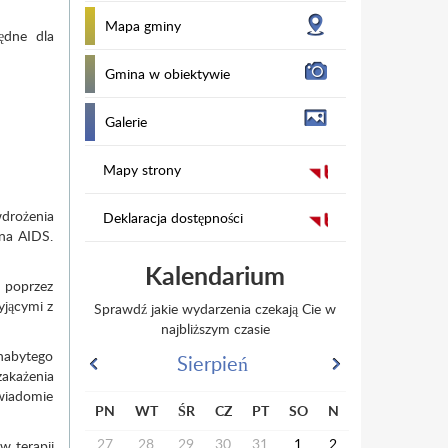
Mapa gminy
ędne dla
Gmina w obiektywie
Galerie
Mapy strony
drożenia
Deklaracja dostępności
na AIDS.
Kalendarium
e poprzez
yjącymi z
Sprawdź jakie wydarzenia czekają Cie w
najbliższym czasie
nabytego
Sierpień
zakażenia
świadomie
PN
WT
ŚR
CZ
PT
SO
N
27
28
29
30
31
1
2
w terapii