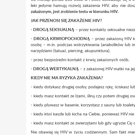
leki jedynie hamują rozwój zakażenia HIV, aby nie d
zakażonym, jest zrobienie testu w kierunku HIV.
JAK PRZENOSI SIĘ ZAKAŻENIE HIV?
-
DROGĄ SEKSUALNĄ
– przez kontakty seksualne niez
- DROGĄ KRWIOPOCHODNĄ
– przez zakażoną HIV k
osobę – m.in. podczas wstrzykiwania (anabolików lub i
narzędziami (tatuaż, piercing, akupunktura),
- przez bezpośredni kontakt z krwią zakażonych osób,
-
DROGĄ WERTYKALNĄ
– z zakażonej HIV matki na jej 
KIEDY NIE MA RYZYKA ZAKAŻENIA?
- kiedy dotykasz drugiej osoby, podajesz rękę, ściskasz lu
- kiedy masz kontakt ze łzami, śliną czy potem drugiej o
- kiedy pływasz w basenie, korzystasz z sauny lub toalety,
- kiedy ktoś kaszle lub kicha na Ciebie, ponieważ HIV nie
- kiedy masz kontakt ze zwierzętami lub gdy ugryzie Cię
Nie obawiaj się HIV w życiu codziennym. Sam fakt mies