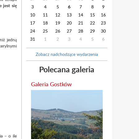
 jest się
3
4
5
6
7
8
9
10
11
12
13
14
15
16
17
18
19
20
21
22
23
24
25
26
27
28
29
30
31
1
2
3
4
5
6
niż jedną
terylnymi
Zobacz nadchodzące wydarzenia
Polecana galeria
Galeria Gostków
a – o ile