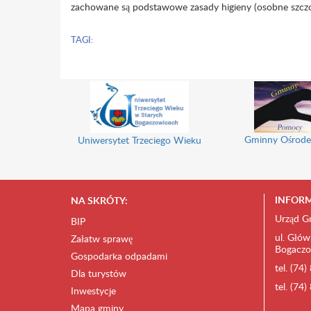
zachowane są podstawowe zasady higieny (osobne szczote
TAGI:
Gminny Ośrode
Uniwersytet Trzeciego Wieku
INFORM
NA SKRÓTY:
Urząd G
BIP
ul. Głów
Załatw sprawę
Bogaczo
Gospodarka odpadami
tel. (74
Dla turystów
tel. (74
Inwestycje
Mapa gminy