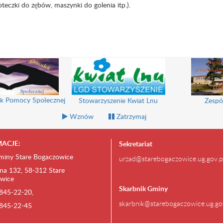
czki do zębów, maszynki do golenia itp.).
k Pomocy Społecznej
Stowarzyszenie Kwiat Lnu
Zespó
Wznów
Zatrzymaj
ACJE:
Sekretariat
miny Stare Bogaczowice
urzad@starebogaczowice.ug.gov.p
na 132, 58-312 Stare
wice
Skarbnik Gminy
) 845-22-20,
skarbnik@starebogaczowice.ug.go
) 845-22-45