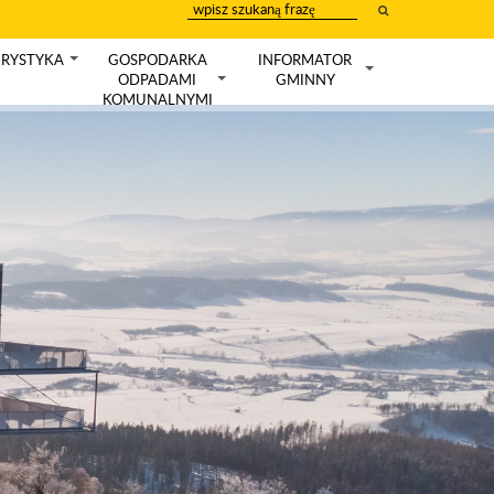
wpisz
szukany
tekst
RYSTYKA
GOSPODARKA
INFORMATOR
+
ODPADAMI
GMINNY
+
+
KOMUNALNYMI