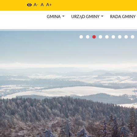
A-
A
A+
GMINA
URZĄD GMINY
RADA GMINY
+
+