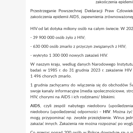
zakończenia epidemii
Przestrzeganie Powszechnej Deklaracji Praw Człowiek
zakończenia epidemii AIDS, zapewnienia zrównoważonego
HIV od lat dotyka miliony osób na całym świecie. W 20
- 39 900 000 osób żyło z HIV;
- 630 000 osób zmarło z przyczyn związanych z HIV;
- wykryto 1 300 000 nowych zakażeń HIV.
W naszym kraju, według danych Narodowego Instytutu
badań w 1985 r. do 31 grudnia 2023 r. zakażenie H
1 496 chorych zmarło.
1 grudnia zachęcamy do włączenia się do obchodów Św
swoje kanały informacyjne (media społecznościowe, str
HIV, chorymi na AIDS i ich rodzinami/ bliskimi.
AIDS
, czyli zespół nabytego niedoboru (upośledzen
niedoboru (upośledzenia) odporności –
HIV
. Można żyć 
mogą przypominać np. zwykłe przeziębienie. Wirus jed
zakażać innych. Zakażenia nie można rozpoznać po wyglą
Co miesiąc ponad 200 osób w Polsce dowiaduje się o 