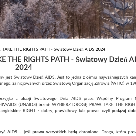
TAKE THE RIGHTS PATH - Światowy Dzień AIDS 2024
THE RIGHTS PATH - Światowy Dzień A
2024
y jest Światowy Dzień AIDS. Jest to jedna z ośmiu najważniejszych ka
cznego, zainicjowanych przez Światową Organizację Zdrowia (WHO) w 19
przyjęte z okazji Światowego Dnia AIDS przez Wspólny Program
. HIV/AIDS (UNAIDS) brzmi: WYBIERZ DROGĘ PRAW. TAKE THE RIG
 angielskim: RIGHT - dobry, prawidłowy lub prawo,
czyli podążaj dob
yć AIDS – jeśli prawa wszystkich będą chronione
. Droga, która pro