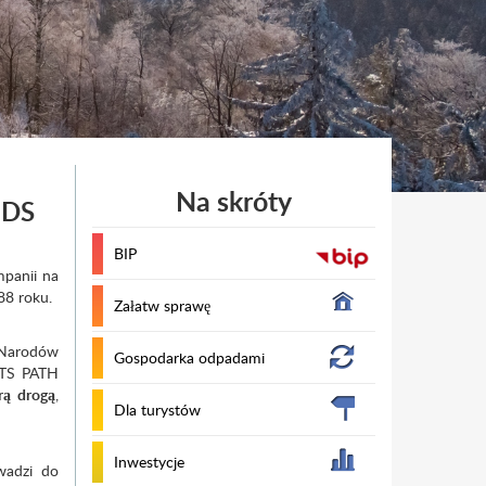
Na skróty
IDS
BIP
mpanii na
88 roku.
Załatw sprawę
 Narodów
Gospodarka odpadami
HTS PATH
rą drogą
,
Dla turystów
Inwestycje
wadzi do