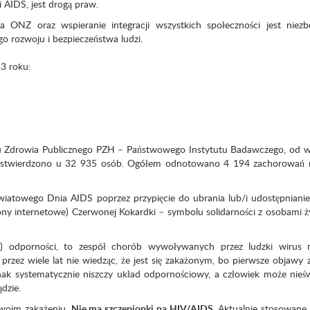
 AIDS, jest drogą praw.
a ONZ oraz wspieranie integracji wszystkich społeczności jest niezb
 rozwoju i bezpieczeństwa ludzi.
23 roku:
 Zdrowia Publicznego PZH – Państwowego Instytutu Badawczego, od w
IV stwierdzono u 32 935 osób. Ogółem odnotowano 4 194 zachorowań 
iatowego Dnia AIDS poprzez przypięcie do ubrania lub/i udostępniani
ony internetowe) Czerwonej Kokardki – symbolu solidarności z osobami ż
ia) odporności, to zespół chorób wywoływanych przez ludzki wirus 
przez wiele lat nie wiedząc, że jest się zakażonym, bo pierwsze objawy 
nak systematycznie niszczy układ odpornościowy, a człowiek może nie
dzie.
swoim zakażeniu.
Nie ma szczepionki na HIV/AIDS
. Aktualnie stosowane 