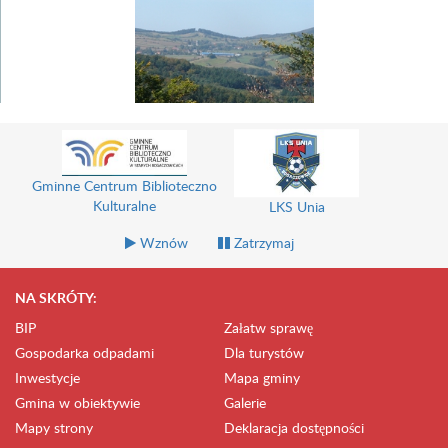
Gminne Centrum Biblioteczno
Kulturalne
LKS Unia
Wznów
Zatrzymaj
NA SKRÓTY:
BIP
Załatw sprawę
Gospodarka odpadami
Dla turystów
Inwestycje
Mapa gminy
Gmina w obiektywie
Galerie
Mapy strony
Deklaracja dostępności