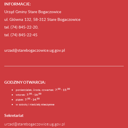
INFORMACJE:
Urząd Gminy Stare Bogaczowice
ul. Główna 132, 58-312 Stare Bogaczowice
tel. (74) 845-22-20,
tel. (74) 845-22-45
urzad@starebogaczowice.ug.gov.pl
GODZINY OTWARCIA
:
0
0
0
0
poniedziałek, środa, czwartek:
7:
- 15:
0
0
00
wtorek:
7:
- 16:
0
0
00
piątek:
7:
- 14:
w sobotę i niedzielę
nieczynne
Sekretariat
urzad@starebogaczowice.ug.gov.pl