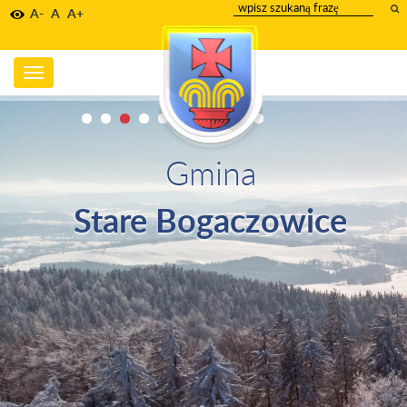
wpisz
A-
A
A+
szukany
tekst
Toggle
navigation
Gmina
Stare Bogaczowice