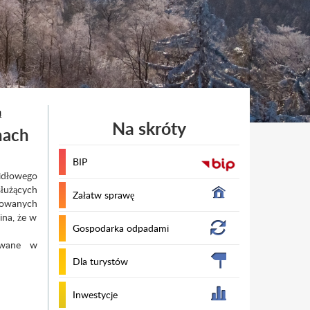
ą
Na skróty
nach
BIP
widłowego
łużących
Załatw sprawę
kowanych
ina, że w
Gospodarka odpadami
wywane w
Dla turystów
Inwestycje