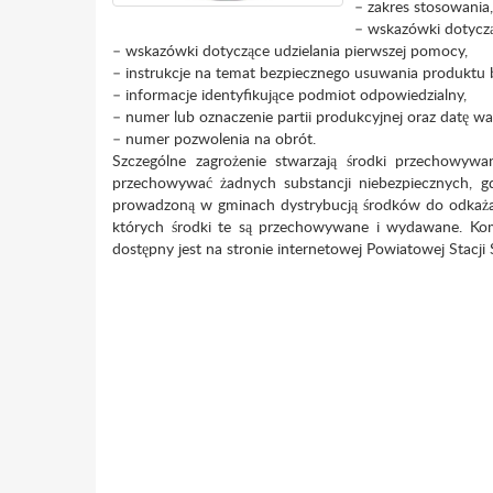
– zakres stosowania,
– wskazówki dotyczą
– wskazówki dotyczące udzielania pierwszej pomocy,
– instrukcje na temat bezpiecznego usuwania produktu 
– informacje identyfikujące podmiot odpowiedzialny,
– numer lub oznaczenie partii produkcyjnej oraz datę w
– numer pozwolenia na obrót.
Szczególne zagrożenie stwarzają środki przechowy
przechowywać żadnych substancji niebezpiecznych, g
prowadzoną w gminach dystrybucją środków do odkaża
których środki te są przechowywane i wydawane. Ko
dostępny jest na stronie internetowej Powiatowej Stacj
PAŃSTWOWY
INSPEKTOR
w Wałb
ul. Armii Krajowej
Państwowy Powiatow
w Wałb
Małgorz