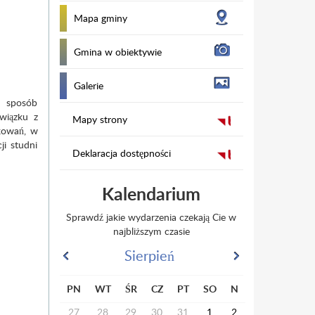
Mapa gminy
Gmina w obiektywie
Galerie
n sposób
wiązku z
Mapy strony
kowań, w
i studni
Deklaracja dostępności
Kalendarium
Sprawdź jakie wydarzenia czekają Cie w
najbliższym czasie
Sierpień
PN
WT
ŚR
CZ
PT
SO
N
27
28
29
30
31
1
2