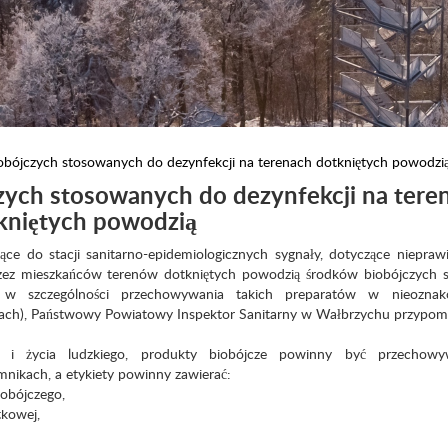
bójczych stosowanych do dezynfekcji na terenach dotkniętych powodzi
ych stosowanych do dezynfekcji na tere
kniętych powodzią
ące do stacji sanitarno-epidemiologicznych sygnały, dotyczące niepra
ez mieszkańców terenów dotkniętych powodzią środków biobójczych s
a w szczególności przechowywania takich preparatów w nieozna
kach), Państwowy Powiatowy Inspektor Sanitarny w Wałbrzychu przypom
ia i życia ludzkiego, produkty biobójcze powinny być przecho
ikach, a etykiety powinny zawierać:
obójczego,
tkowej,