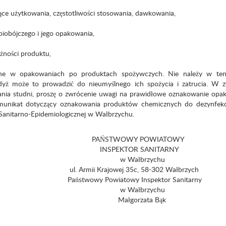
ce użytkowania, częstotliwości stosowania, dawkowania,
biobójczego i jego opakowania,
ażności produktu,
wane w opakowaniach po produktach spożywczych. Nie należy w te
dyż może to prowadzić do nieumyślnego ich spożycia i zatrucia. W z
nia studni, proszę o zwrócenie uwagi na prawidłowe oznakowanie opa
munikat dotyczący oznakowania produktów chemicznych do dezynfekcj
i Sanitarno-Epidemiologicznej w Wałbrzychu.
 POWIATOWY
 SANITARNY
rzychu
 35c, 58-302 Wałbrzych
y Inspektor Sanitarny
rzychu
ata Bąk