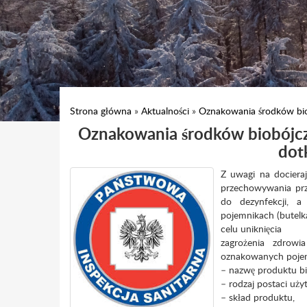
Strona główna
»
Aktualności
»
Oznakowania środków bio
Oznakowania środków biobójcz
dot
Z uwagi na docieraj
przechowywania prz
do dezynfekcji, 
pojemnikach (butel
celu uniknięcia
zagrożenia zdrow
oznakowanych pojemn
– nazwę produktu bi
– rodzaj postaci uży
– skład produktu,