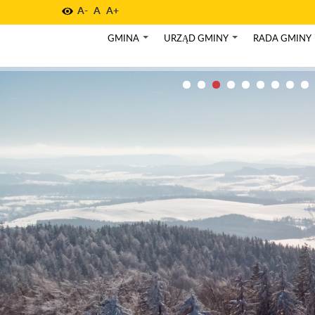
A-
A
A+
GMINA
URZĄD GMINY
RADA GMINY
+
+