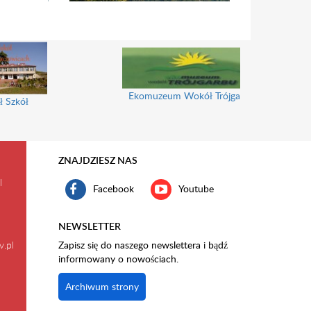
Ekomuzeum Wokół Trójgarbu
ł Szkół
ZNAJDZIESZ NAS
l
Facebook
Youtube
NEWSLETTER
v.pl
Zapisz się do naszego newslettera i bądź
informowany o nowościach.
Archiwum strony