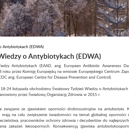
 o Antybiotykach (EDWA)
 Wiedzy o Antybiotykach (EDWA)
iedzy Antybiotykach (EAAD, ang. European Antibiotic Awareness Day
 roku przez Komisję Europejską na wniosek Europejskiego Centrum Zap
ECDC ang. European Centre for Disease Prevention and Control).
 18-24 listopada obchodzimy Światowy Tydzień Wiedzy o Antybiotykac
stanowiony przez Światową Organizację Zdrowia w 2015 r.
nie związane ze zjawiskiem oporności drobnoustrojów na antybiotyki.
ją na celu zwiększenie świadomości na temat globalnej oporności n
łeczeństwa, pracowników ochrony zdrowia i decydentów do najlepszych
iania zakażeń lekoopornych. Konsekwencją zjawiska antybiotykooporno