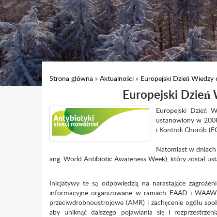
Strona główna
»
Aktualności
»
Europejski Dzień Wiedzy
Europejski Dzień
Europejski Dzień W
ustanowiony w 2008
i Kontroli Chorób (
Natomiast w dniach
ang. World Antibiotic Awareness Week), który został u
Inicjatywy te są odpowiedzią na narastające zagroże
informacyjne organizowane w ramach EAAD i WAAW ma
przeciwdrobnoustrojowe (AMR) i zachęcenie ogółu spo
aby uniknąć dalszego pojawiania się i rozprzestrzen