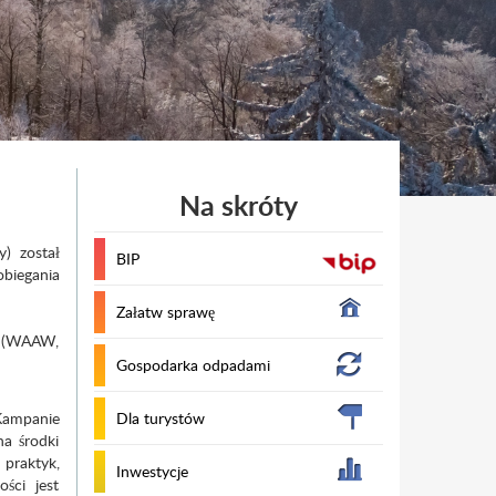
Na skróty
) został
BIP
obiegania
Załatw sprawę
h (WAAW,
Gospodarka odpadami
 Kampanie
Dla turystów
a środki
 praktyk,
Inwestycje
ści jest