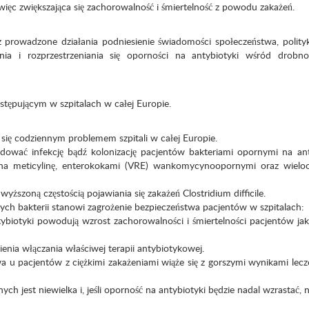
 więc zwiększająca się zachorowalność i śmiertelność z powodu zakażeń.
rowadzone działania podniesienie świadomości społeczeństwa, polity
ia i rozprzestrzeniania się oporności na antybiotyki wśród drobno
tępującym w szpitalach w całej Europie.
ię codziennym problemem szpitali w całej Europie.
ć infekcję bądź kolonizację pacjentów bakteriami opornymi na anty
 na meticylinę, enterokokami (VRE) wankomycynoopornymi oraz wielo
szoną częstością pojawiania się zakażeń Clostridium difficile.
ch bakterii stanowi zagrożenie bezpieczeństwa pacjentów w szpitalach:
yki powodują wzrost zachorowalności i śmiertelności pacjentów jak
a włączania właściwej terapii antybiotykowej.
pacjentów z ciężkimi zakażeniami wiąże się z gorszymi wynikami lecz
est niewielka i, jeśli oporność na antybiotyki będzie nadal wzrastać, n