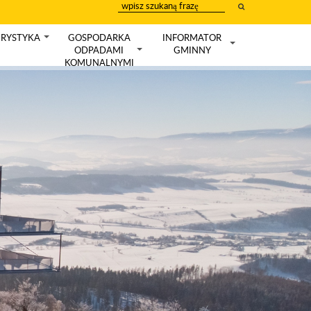
wpisz
szukany
tekst
RYSTYKA
GOSPODARKA
INFORMATOR
+
ODPADAMI
GMINNY
+
+
KOMUNALNYMI