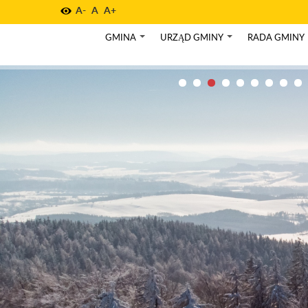
A-
A
A+
GMINA
URZĄD GMINY
RADA GMINY
+
+