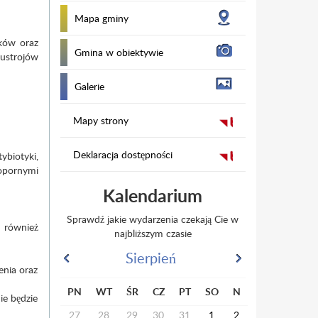
Mapa gminy
ków oraz
Gmina w obiektywie
ustrojów
Galerie
Mapy strony
Deklaracja dostępności
biotyki,
opornymi
Kalendarium
Sprawdź jakie wydarzenia czekają Cie w
 również
najbliższym czasie
Sierpień
enia oraz
PN
WT
ŚR
CZ
PT
SO
N
ie będzie
27
28
29
30
31
1
2