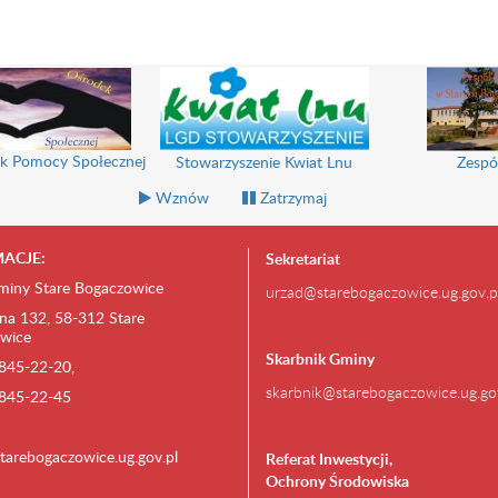
k Pomocy Społecznej
Stowarzyszenie Kwiat Lnu
Zespó
Wznów
Zatrzymaj
ACJE:
Sekretariat
miny Stare Bogaczowice
urzad@starebogaczowice.ug.gov.p
na 132, 58-312 Stare
wice
Skarbnik Gminy
) 845-22-20,
skarbnik@starebogaczowice.ug.go
) 845-22-45
tarebogaczowice.ug.gov.pl
Referat Inwestycji,
Ochrony Środowiska