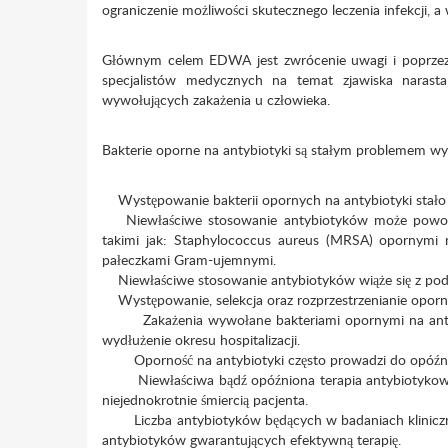
ograniczenie możliwości skutecznego leczenia infekcji, a
Głównym celem EDWA jest zwrócenie uwagi i poprzez p
specjalistów medycznych na temat zjawiska narastan
wywołujących zakażenia u człowieka.
Bakterie oporne na antybiotyki są stałym problemem wys
Występowanie bakterii opornych na antybiotyki stało s
Niewłaściwe stosowanie antybiotyków może powodowa
takimi jak: Staphylococcus aureus (MRSA) opornymi
pałeczkami Gram-ujemnymi.
Niewłaściwe stosowanie antybiotyków wiąże się z podwyż
Występowanie, selekcja oraz rozprzestrzenianie oporny
Zakażenia wywołane bakteriami opornymi na antybiot
wydłużenie okresu hospitalizacji.
Oporność na antybiotyki często prowadzi do opóźnieni
Niewłaściwa bądź opóźniona terapia antybiotykowa u 
niejednokrotnie śmiercią pacjenta.
Liczba antybiotyków będących w badaniach klinicznych j
antybiotyków gwarantujących efektywną terapię.