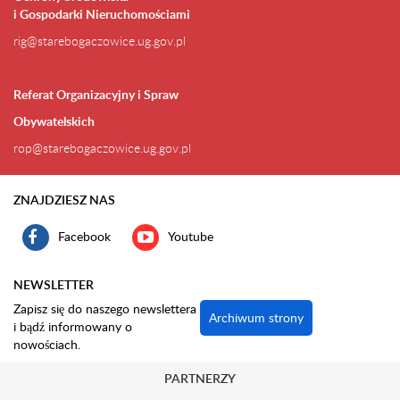
i Gospodarki Nieruchomościami
rig@starebogaczowice.ug.gov.pl
Referat Organizacyjny i Spraw
Obywatelskich
rop@starebogaczowice.ug.gov.pl
ZNAJDZIESZ NAS
Facebook
Youtube
NEWSLETTER
Zapisz się do naszego newslettera
Archiwum strony
i bądź informowany o
nowościach.
PARTNERZY