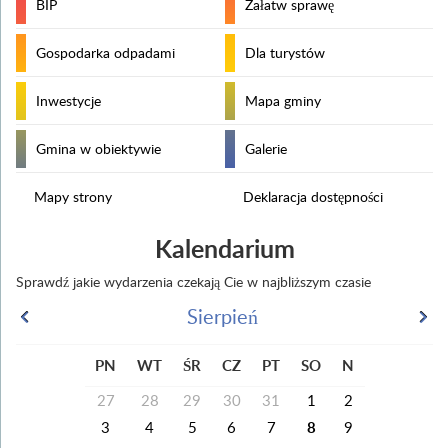
BIP
Załatw sprawę
Gospodarka odpadami
Dla turystów
Inwestycje
Mapa gminy
Gmina w obiektywie
Galerie
Mapy strony
Deklaracja dostępności
Kalendarium
Sprawdź jakie wydarzenia czekają Cie w najbliższym czasie
Sierpień
PN
WT
ŚR
CZ
PT
SO
N
27
28
29
30
31
1
2
3
4
5
6
7
8
9