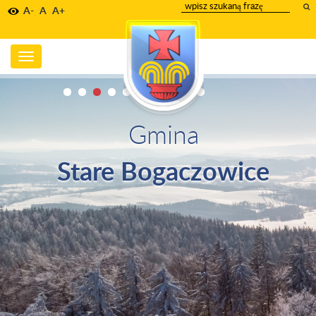
wpisz
A-
A
A+
szukany
tekst
Toggle
navigation
Gmina
Stare Bogaczowice