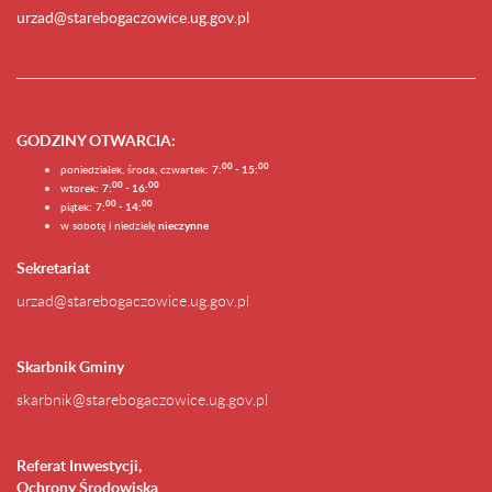
urzad@starebogaczowice.ug.gov.pl
GODZINY OTWARCIA
:
0
0
0
0
poniedziałek, środa, czwartek:
7:
- 15:
0
0
00
wtorek:
7:
- 16:
0
0
00
piątek:
7:
- 14:
w sobotę i niedzielę
nieczynne
Sekretariat
urzad@starebogaczowice.ug.gov.pl
Skarbnik Gminy
skarbnik@starebogaczowice.ug.gov.pl
Referat Inwestycji,
Ochrony Środowiska