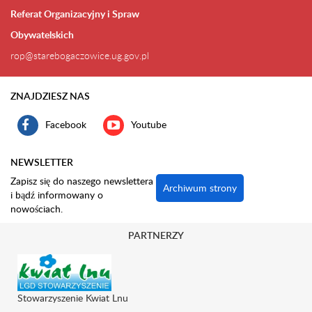
Referat Organizacyjny i Spraw
Obywatelskich
rop@starebogaczowice.ug.gov.pl
ZNAJDZIESZ NAS
Facebook
Youtube
NEWSLETTER
Zapisz się do naszego newslettera
Archiwum strony
i bądź informowany o
nowościach.
PARTNERZY
Stowarzyszenie Kwiat Lnu