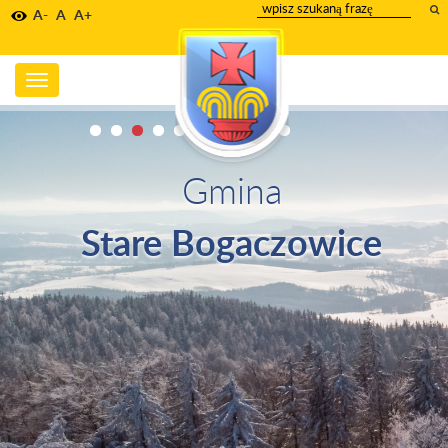
wpisz
A-
A
A+
szukany
tekst
Toggle
navigation
Gmina
Stare Bogaczowice