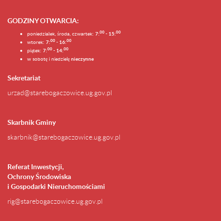
GODZINY OTWARCIA
:
0
0
0
0
poniedziałek, środa, czwartek:
7:
- 15:
0
0
00
wtorek:
7:
- 16:
0
0
00
piątek:
7:
- 14:
w sobotę i niedzielę
nieczynne
Sekretariat
urzad@starebogaczowice.ug.gov.pl
Skarbnik Gminy
skarbnik@starebogaczowice.ug.gov.pl
Referat Inwestycji,
Ochrony Środowiska
i Gospodarki Nieruchomościami
rig@starebogaczowice.ug.gov.pl