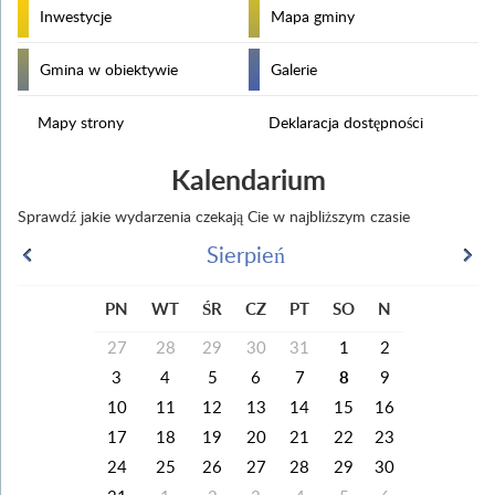
Inwestycje
Mapa gminy
Gmina w obiektywie
Galerie
Mapy strony
Deklaracja dostępności
Kalendarium
Sprawdź jakie wydarzenia czekają Cie w najbliższym czasie
Sierpień
PN
WT
ŚR
CZ
PT
SO
N
27
28
29
30
31
1
2
3
4
5
6
7
8
9
10
11
12
13
14
15
16
17
18
19
20
21
22
23
24
25
26
27
28
29
30