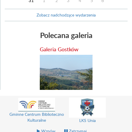
31
1
2
3
4
5
6
Zobacz nadchodzące wydarzenia
Polecana galeria
Galeria Gostków
Gminne Centrum Biblioteczno
Kulturalne
LKS Unia
Wznów
Zatrzymaj