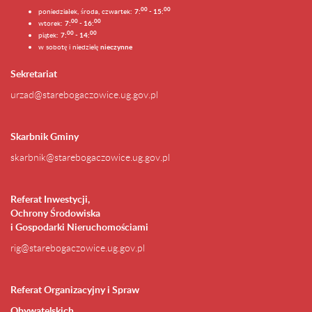
0
0
0
0
poniedziałek, środa, czwartek:
7:
- 15:
0
0
00
wtorek:
7:
- 16:
0
0
00
piątek:
7:
- 14:
w sobotę i niedzielę
nieczynne
Sekretariat
urzad@starebogaczowice.ug.gov.pl
Skarbnik Gminy
skarbnik@starebogaczowice.ug.gov.pl
Referat Inwestycji,
Ochrony Środowiska
i Gospodarki Nieruchomościami
rig@starebogaczowice.ug.gov.pl
Referat Organizacyjny i Spraw
Obywatelskich