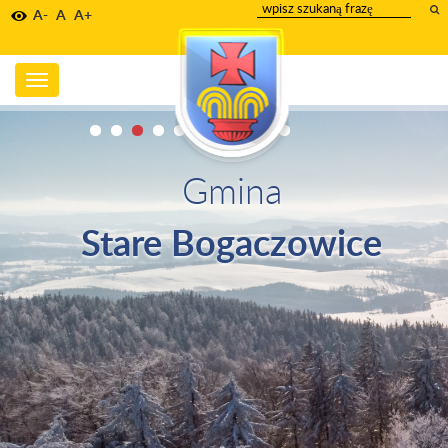
wpisz
A-
A
A+
szukany
tekst
Toggle
navigation
Gmina
Stare Bogaczowice