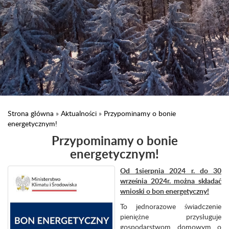
Strona główna
»
Aktualności
»
Przypominamy o bonie
energetycznym!
Przypominamy o bonie
energetycznym!
Od 1sierpnia 2024 r. do 30
września 2024r. można składać
wnioski o bon energetyczny!
To jednorazowe świadczenie
pieniężne przysługuje
gospodarstwom domowym o