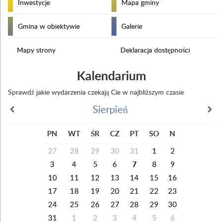
Inwestycje
Mapa gminy
Gmina w obiektywie
Galerie
Mapy strony
Deklaracja dostępności
Kalendarium
Sprawdź jakie wydarzenia czekają Cie w najbliższym czasie
Sierpień
PN
WT
ŚR
CZ
PT
SO
N
27
28
29
30
31
1
2
3
4
5
6
7
8
9
10
11
12
13
14
15
16
17
18
19
20
21
22
23
24
25
26
27
28
29
30
31
1
2
3
4
5
6