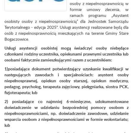
osoby z niepełnosprawnością w
formie umowy zlecenia, w
ramach programu „Asystent
osobisty osoby z niepełnosprawnością” dla Jednostek Samorządu
Terytorialnego - edycja 2025". Usługi asystencji realizowane będą dla
osób z niepełnosprawnością mieszkających na terenie Gminy Stare
Bogaczowice.
Usługi asystencji osobistej mogą świadczyć osoby niebędące
członkami rodziny uczestnika, opiekunami prawnymi uczestnika lu
b
osobami faktycznie zamieszkującymi razem z uczestnikiem:
1)posiadające dokument potwierdzający uzyskanie kwalifikacji w
następujących zawodach i specjalnościach: asystent osoby
niepełnosprawnej, opiekun osoby starszej, opiekun medyczny,
pedagog, psycholog, terapeuta zajęciowy, pielęgniarka, siostra PCK,
fizjoterapeuta; lub
2) posiadające co najmniej 6-miesięczne, udokumentowane
doświadczenie w udzielaniu bezpośredniej pomocy osobom z
niepełnosprawnościami, np. doświadczenie zawodowe, udzielanie
wsparcia osobom z niepełnosprawnościami w formie wolontariatu;
lub