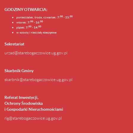
GODZINY OTWARCIA
:
0
0
0
0
poniedziałek, środa, czwartek:
7:
- 15:
0
0
00
wtorek:
7:
- 16:
0
0
00
piątek:
7:
- 14:
w sobotę i niedzielę
nieczynne
Sekretariat
urzad@starebogaczowice.ug.gov.pl
Skarbnik Gminy
skarbnik@starebogaczowice.ug.gov.pl
Referat Inwestycji,
Ochrony Środowiska
i Gospodarki Nieruchomościami
rig@starebogaczowice.ug.gov.pl