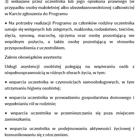
3) wskazane przez uczestnika lub jego opiekuna prawnego (w
przypadku osoby małoletniej albo ubezwłasnowolnionej całkowicie)
w Karcie zgłoszenia do Programu
• Na potrzeby realizacji Programu za członków rodziny uczestnika
uznaje się wstępnych lub zstępnych, małżonka, rodzeństwo, teściów,
zięcia, synową, macochę, ojczyma oraz osobę pozostającą we
wspólnym pożyciu, a także osobę pozostającą w stosunku
przysposobienia z uczestnikiem.
Zakres obowiązków asystenta:
Usługi asystencji osobistej polegają na wspieraniu osób z
niepełnosprawnością w różnych sferach życia, w tym:
• wsparcia uczestnika w czynnościach samoobsługowych, w tym
utrzymaniu higieny osobistej;
• wsparcia uczestnika w prowadzeniu gospodarstwa domowego i
wypełnianiu ról w rodzinie;
• wsparcia uczestnika w przemieszczaniu się poza miejscem
zamieszkania;
• wsparcia uczestnika w podejmowaniu aktywności życiowej i
komunikowaniu się z otoczeniem.