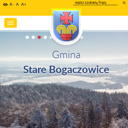
wpisz
A-
A
A+
szukany
tekst
Toggle
navigation
Gmina
Stare Bogaczowice