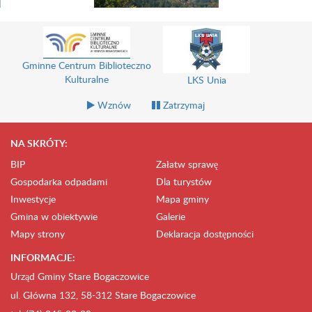
Gminne Centrum Biblioteczno
Kulturalne
LKS Unia
Wznów
Zatrzymaj
NA SKRÓTY:
BIP
Załatw sprawę
Gospodarka odpadami
Dla turystów
Inwestycje
Mapa gminy
Gmina w obiektywie
Galerie
Mapy strony
Deklaracja dostępności
INFORMACJE:
Urząd Gminy Stare Bogaczowice
ul. Główna 132, 58-312 Stare Bogaczowice