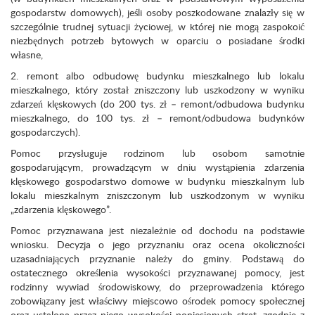
gospodarstw domowych), jeśli osoby poszkodowane znalazły się w
szczególnie trudnej sytuacji życiowej, w której nie mogą zaspokoić
niezbędnych potrzeb bytowych w oparciu o posiadane środki
własne,
2. remont albo odbudowę budynku mieszkalnego lub lokalu
mieszkalnego, który został zniszczony lub uszkodzony w wyniku
zdarzeń klęskowych (do 200 tys. zł – remont/odbudowa budynku
mieszkalnego, do 100 tys. zł – remont/odbudowa budynków
gospodarczych).
Pomoc przysługuje rodzinom lub osobom samotnie
gospodarującym, prowadzącym w dniu wystąpienia zdarzenia
klęskowego gospodarstwo domowe w budynku mieszkalnym lub
lokalu mieszkalnym zniszczonym lub uszkodzonym w wyniku
„zdarzenia klęskowego”.
Pomoc przyznawana jest niezależnie od dochodu na podstawie
wniosku. Decyzja o jego przyznaniu oraz ocena okoliczności
uzasadniających przyznanie należy do gminy. Podstawą do
ostatecznego określenia wysokości przyznawanej pomocy, jest
rodzinny wywiad środowiskowy, do przeprowadzenia którego
zobowiązany jest właściwy miejscowo ośrodek pomocy społecznej
oraz ustalona przez niego wysokości poniesionych strat, zgodnie z