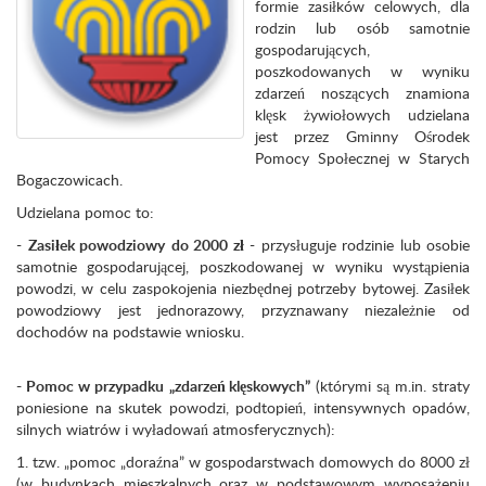
formie zasiłków celowych, dla
rodzin lub osób samotnie
gospodarujących,
poszkodowanych w wyniku
zdarzeń noszących znamiona
klęsk żywiołowych udzielana
jest przez Gminny Ośrodek
Pomocy Społecznej w Starych
Bogaczowicach.
Udzielana pomoc to:
-
Zasiłek powodziowy
do 2000 zł
- przysługuje rodzinie lub osobie
samotnie gospodarującej, poszkodowanej w wyniku wystąpienia
powodzi, w celu zaspokojenia niezbędnej potrzeby bytowej. Zasiłek
powodziowy jest jednorazowy, przyznawany niezależnie od
dochodów na podstawie wniosku.
- Pomoc w przypadku
„zdarzeń klęskowych”
(którymi są m.in. straty
poniesione na skutek powodzi, podtopień, intensywnych opadów,
silnych wiatrów i wyładowań atmosferycznych):
1. tzw. „pomoc „doraźna” w gospodarstwach domowych do 8000 zł
(w budynkach mieszkalnych oraz w podstawowym wyposażeniu