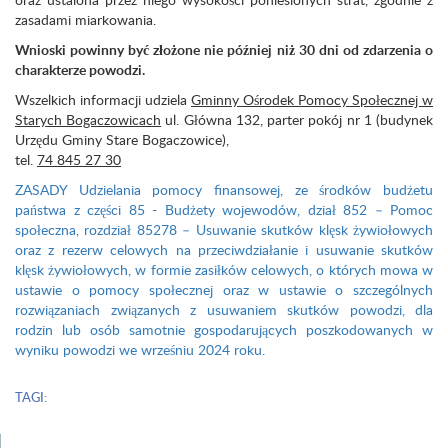
zasadami miarkowania.
Wnioski powinny być złożone nie później niż 30 dni od zdarzenia o
charakterze powodzi.
Wszelkich informacji udziela
Gminny Ośrodek Pomocy Społecznej w
Starych Bogaczowicach
ul. Główna 132, parter pokój nr 1 (budynek
Urzędu Gminy Stare Bogaczowice),
tel.
74 845 27 30
ZASADY Udzielania pomocy finansowej, ze środków budżetu
państwa z części 85 - Budżety wojewodów, dział 852 – Pomoc
społeczna, rozdział 85278 – Usuwanie skutków klęsk żywiołowych
oraz z rezerw celowych na przeciwdziałanie i usuwanie skutków
klęsk żywiołowych, w formie zasiłków celowych, o których mowa w
ustawie o pomocy społecznej oraz w ustawie o szczególnych
rozwiązaniach związanych z usuwaniem skutków powodzi, dla
rodzin lub osób samotnie gospodarujących poszkodowanych w
wyniku powodzi we wrześniu 2024 roku.
TAGI: