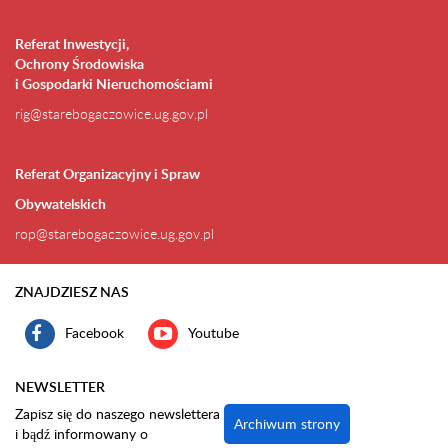
Referat Inwestycji,
Ochrony Środowiska
i Gospodarki Nieruchomościami
rig@starebogaczowice.ug.gov.pl
Referat Organizacyjny i Spraw
Obywatelskich
rop@starebogaczowice.ug.gov.pl
ZNAJDZIESZ NAS
Facebook
Youtube
NEWSLETTER
Zapisz się do naszego newslettera
Archiwum strony
i bądź informowany o