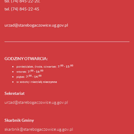
tel. (74) 845-22-20,
tel. (74) 845-22-45
urzad@starebogaczowice.ug.gov.pl
GODZINY OTWARCIA
:
0
0
0
0
poniedziałek, środa, czwartek:
7:
- 15:
0
0
00
wtorek:
7:
- 16:
0
0
00
piątek:
7:
- 14:
w sobotę i niedzielę
nieczynne
Sekretariat
urzad@starebogaczowice.ug.gov.pl
Skarbnik Gminy
skarbnik@starebogaczowice.ug.gov.pl