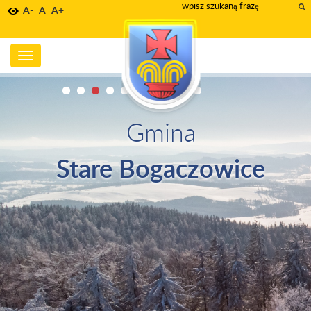
wpisz
A-
A
A+
szukany
tekst
Toggle
navigation
Gmina
Stare Bogaczowice