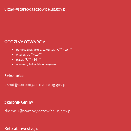
urzad@starebogaczowice.ug.gov.pl
GODZINY OTWARCIA
:
0
0
0
0
poniedziałek, środa, czwartek:
7:
- 15:
0
0
00
wtorek:
7:
- 16:
0
0
00
piątek:
7:
- 14:
w sobotę i niedzielę
nieczynne
Sekretariat
urzad@starebogaczowice.ug.gov.pl
Skarbnik Gminy
skarbnik@starebogaczowice.ug.gov.pl
Referat Inwestycji,