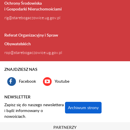
Ochrony Środowiska
i Gospodarki Nieruchomościami
rig@starebogaczowice.ug.gov.pl
Referat Organizacyjny i Spraw
Obywatelskich
rop@starebogaczowice.ug.gov.pl
ZNAJDZIESZ NAS
Facebook
Youtube
NEWSLETTER
Zapisz się do naszego newslettera
Archiwum strony
i bądź informowany o
nowościach.
PARTNERZY