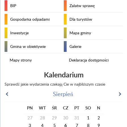
BIP
Załatw sprawę
Gospodarka odpadami
Dla turystów
Inwestycje
Mapa gminy
Gmina w obiektywie
Galerie
Mapy strony
Deklaracja dostępności
Kalendarium
Sprawdź jakie wydarzenia czekają Cie w najbliższym czasie
Sierpień
PN
WT
ŚR
CZ
PT
SO
N
27
28
29
30
31
1
2
3
4
5
6
7
8
9