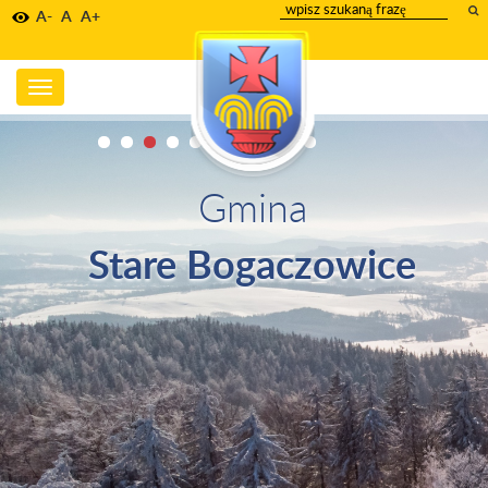
wpisz
A-
A
A+
szukany
tekst
Toggle
navigation
Gmina
Stare Bogaczowice