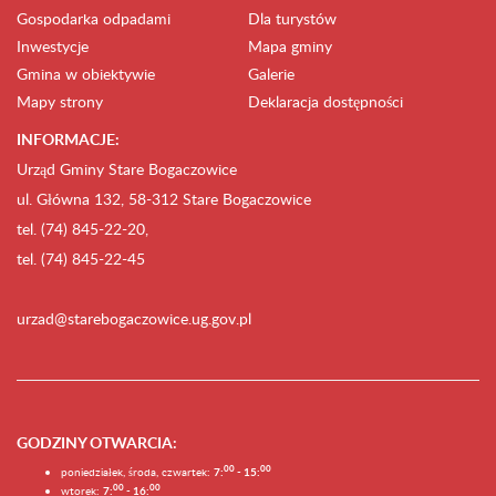
Gospodarka odpadami
Dla turystów
Inwestycje
Mapa gminy
Gmina w obiektywie
Galerie
Mapy strony
Deklaracja dostępności
INFORMACJE:
Urząd Gminy Stare Bogaczowice
ul. Główna 132, 58-312 Stare Bogaczowice
tel. (74) 845-22-20,
tel. (74) 845-22-45
urzad@starebogaczowice.ug.gov.pl
GODZINY OTWARCIA
:
0
0
0
0
poniedziałek, środa, czwartek:
7:
- 15:
0
0
00
wtorek:
7:
- 16: