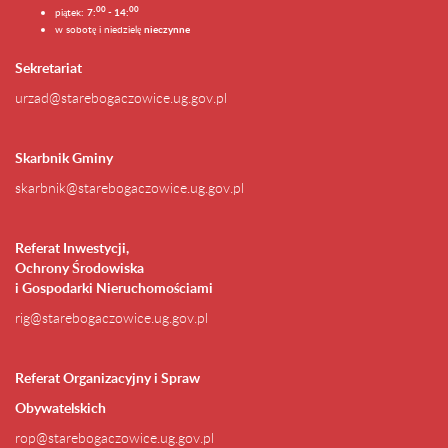
0
0
00
piątek:
7:
- 14:
w sobotę i niedzielę
nieczynne
Sekretariat
urzad@starebogaczowice.ug.gov.pl
Skarbnik Gminy
skarbnik@starebogaczowice.ug.gov.pl
Referat Inwestycji,
Ochrony Środowiska
i Gospodarki Nieruchomościami
rig@starebogaczowice.ug.gov.pl
Referat Organizacyjny i Spraw
Obywatelskich
rop@starebogaczowice.ug.gov.pl