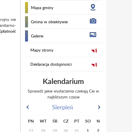
Mapa gminy
ryjny nie
Gmina w obiektywie
nitarno-
(
płatność
Galerie
Mapy strony
Deklaracja dostępności
Kalendarium
Sprawdź jakie wydarzenia czekają Cie w
najbliższym czasie
Sierpień
PN
WT
ŚR
CZ
PT
SO
N
27
28
29
30
31
1
2