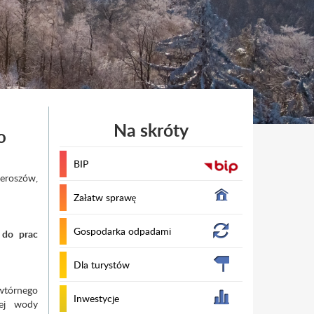
Na skróty
o
BIP
ieroszów,
Załatw sprawę
Gospodarka odpadami
 do prac
Dla turystów
wtórnego
Inwestycje
nej wody