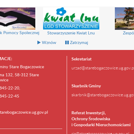
k Pomocy Społecznej
Stowarzyszenie Kwiat Lnu
Zespó
Wznów
Zatrzymaj
ACJE:
Sekretariat
miny Stare Bogaczowice
urzad@starebogaczowice.ug.gov.p
na 132, 58-312 Stare
wice
Skarbnik Gminy
) 845-22-20,
skarbnik@starebogaczowice.ug.go
) 845-22-45
tarebogaczowice.ug.gov.pl
Referat Inwestycji,
Ochrony Środowiska
i Gospodarki Nieruchomościami
rig@starebogaczowice.ug.gov.pl