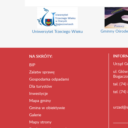
Gminny Ośrode
Uniwersytet Trzeciego Wieku
INFORM
NA SKRÓTY:
Urząd G
BIP
ul. Głów
Załatw sprawę
Bogaczo
Gospodarka odpadami
tel. (74
Dla turystów
tel. (74
Inwestycje
Mapa gminy
urzad@s
Gmina w obiektywie
Galerie
Mapy strony