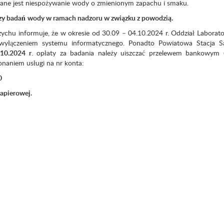
ane jest niespożywanie wody o zmienionym zapachu i smaku.
czy badań
wody w ramach nadzoru w związku z powodzią.
chu informuje, że w okresie od 30.09 – 04.10.2024 r. Oddział Laborato
łączeniem systemu informatycznego. Ponadto Powiatowa Stacja Sa
.10.2024 r
. opłaty za badania należy uiszczać przelewem bankowym 
naniem usługi na nr konta:
0
apierowej.