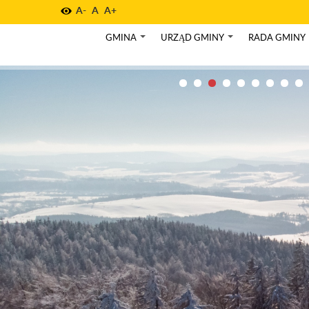
A-
A
A+
GMINA
URZĄD GMINY
RADA GMINY
+
+