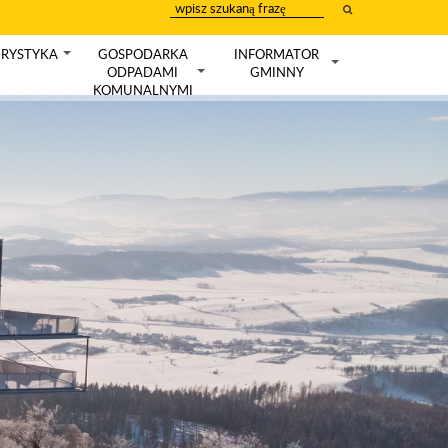
wpisz
szukany
tekst
RYSTYKA
GOSPODARKA
INFORMATOR
+
ODPADAMI
GMINNY
+
+
KOMUNALNYMI