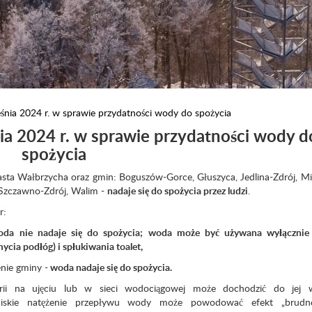
śnia 2024 r. w sprawie przydatności wody do spożycia
ia 2024 r. w sprawie przydatności wody d
spożycia
sta Wałbrzycha oraz gmin: Boguszów-Gorce, Głuszyca, Jedlina-Zdrój, M
 Szczawno-Zdrój, Walim -
nadaje się do spożycia przez ludzi
.
r:
da
nie nadaje się do spożycia; woda może być używana wyłącznie
cia podłóg) i spłukiwania toalet,
nie gminy -
woda nadaje się do spożycia.
ii na ujęciu lub w sieci wodociągowej może dochodzić do jej 
. Niskie natężenie przepływu wody może powodować efekt „brud