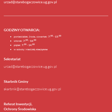
urzad@starebogaczowice.ug.gov.pl
GODZINY OTWARCIA
:
0
0
0
0
poniedziałek, środa, czwartek:
7:
- 15:
0
0
00
wtorek:
7:
- 16:
0
0
00
piątek:
7:
- 14:
w sobotę i niedzielę
nieczynne
Sekretariat
urzad@starebogaczowice.ug.gov.pl
Skarbnik Gminy
skarbnik@starebogaczowice.ug.gov.pl
Referat Inwestycji,
Ochrony Środowiska