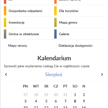
Gospodarka odpadami
Dla turystów
Inwestycje
Mapa gminy
Gmina w obiektywie
Galerie
Mapy strony
Deklaracja dostępności
Kalendarium
Sprawdź jakie wydarzenia czekają Cie w najbliższym czasie
Sierpień
PN
WT
ŚR
CZ
PT
SO
N
27
28
29
30
31
1
2
3
4
5
6
7
8
9
10
11
12
13
14
15
16