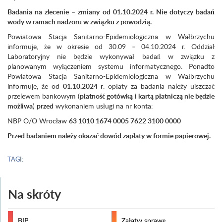
Badania na zlecenie – zmiany od 01.10.2024 r. Nie dotyczy badań
wody w ramach nadzoru w związku z powodzią.
Powiatowa Stacja Sanitarno-Epidemiologiczna w Wałbrzychu
informuje, że w okresie od 30.09 – 04.10.2024 r. Oddział
Laboratoryjny nie będzie wykonywał badań w związku z
planowanym wyłączeniem systemu informatycznego. Ponadto
Powiatowa Stacja Sanitarno-Epidemiologiczna w Wałbrzychu
informuje, że od
01.10.2024 r
. opłaty za badania należy uiszczać
przelewem bankowym (
płatność gotówką i kartą płatniczą nie będzie
możliwa
)
przed
wykonaniem usługi na nr konta:
NBP O/O Wrocław
63 1010 1674 0005 7622 3100 0000
Przed badaniem należy okazać dowód zapłaty w formie papierowej.
TAGI:
Na skróty
BIP
Załatw sprawę