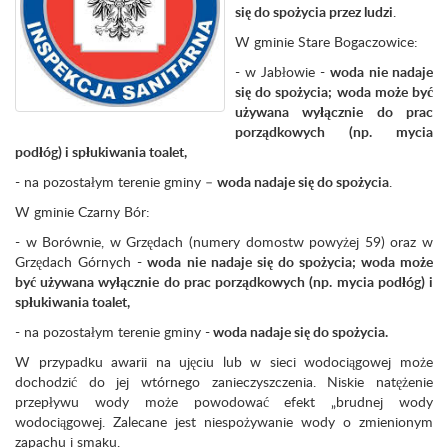
się do spożycia przez ludzi
.
W gminie Stare Bogaczowice:
- w Jabłowie -
woda
nie nadaje
się do spożycia; woda może być
używana wyłącznie do prac
porządkowych (np. mycia
podłóg) i spłukiwania toalet,
- na pozostałym terenie gminy –
woda nadaje się do spożycia
.
W gminie Czarny Bór:
- w Borównie, w Grzędach (numery domostw powyżej 59) oraz w
Grzędach Górnych -
woda
nie nadaje się do spożycia; woda może
być używana wyłącznie do prac porządkowych (np. mycia podłóg) i
spłukiwania toalet,
- na pozostałym terenie gminy -
woda nadaje się do spożycia.
W przypadku awarii na ujęciu lub w sieci wodociągowej może
dochodzić do jej wtórnego zanieczyszczenia. Niskie natężenie
przepływu wody może powodować efekt „brudnej wody
wodociągowej. Zalecane jest niespożywanie wody o zmienionym
zapachu i smaku.