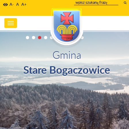
wpisz
A-
A
A+
szukany
tekst
Toggle
navigation
Gmina
Stare Bogaczowice