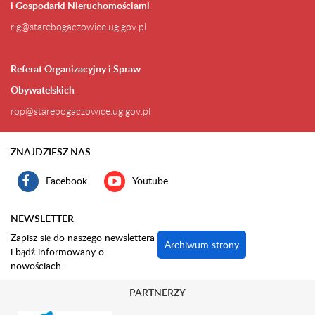
i Gospodarki Nieruchomościami
rig@starebogaczowice.ug.gov.pl
Referat Organizacyjny i Spraw
Obywatelskich
rop@starebogaczowice.ug.gov.pl
ZNAJDZIESZ NAS
Facebook
Youtube
NEWSLETTER
Zapisz się do naszego newslettera
Archiwum strony
i bądź informowany o
nowościach.
PARTNERZY