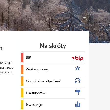
Na skróty
h
BIP
no alarm
na rzece
Załatw sprawę
em stanu
Gospodarka odpadami
Dla turystów
Inwestycje