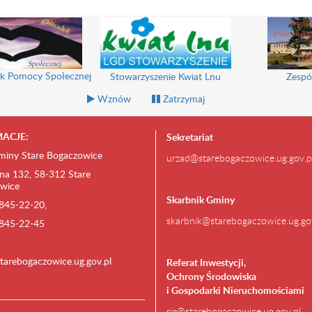
k Pomocy Społecznej
Stowarzyszenie Kwiat Lnu
Zespó
Wznów
Zatrzymaj
ACJE:
Sekretariat
miny Stare Bogaczowice
urzad@starebogaczowice.ug.gov.p
na 132, 58-312 Stare
wice
Skarbnik Gminy
) 845-22-20,
skarbnik@starebogaczowice.ug.go
) 845-22-45
tarebogaczowice.ug.gov.pl
Referat Inwestycji,
Ochrony Środowiska
i Gospodarki Nieruchomościami
rig@starebogaczowice.ug.gov.pl