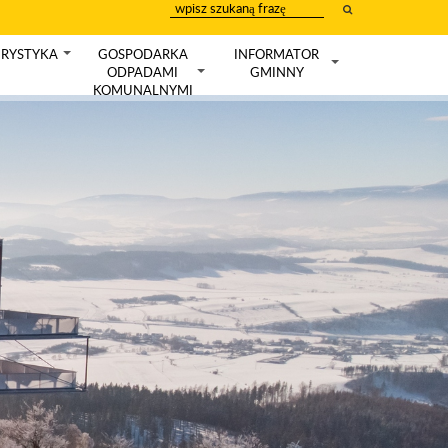
wpisz
szukany
tekst
RYSTYKA
GOSPODARKA
INFORMATOR
+
ODPADAMI
GMINNY
+
+
KOMUNALNYMI