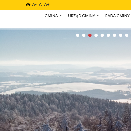
A-
A
A+
GMINA
URZĄD GMINY
RADA GMINY
+
+