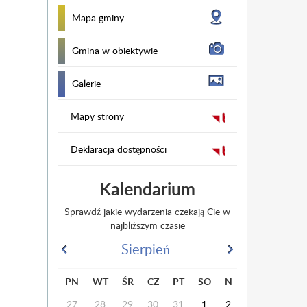
Mapa gminy
Gmina w obiektywie
Galerie
Mapy strony
Deklaracja dostępności
Kalendarium
Sprawdź jakie wydarzenia czekają Cie w
najbliższym czasie
Sierpień
PN
WT
ŚR
CZ
PT
SO
N
27
28
29
30
31
1
2