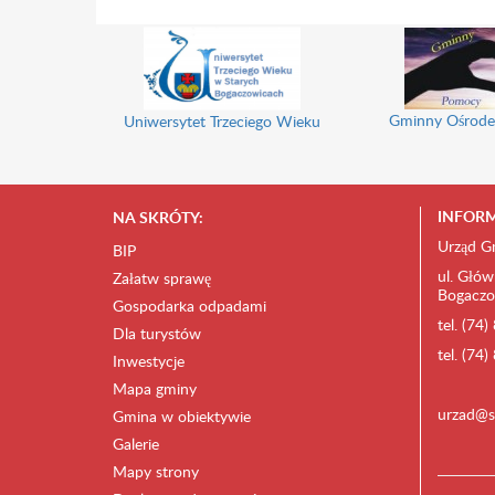
Gminny Ośrode
Uniwersytet Trzeciego Wieku
INFORM
NA SKRÓTY:
Urząd G
BIP
ul. Głów
Załatw sprawę
Bogaczo
Gospodarka odpadami
tel. (74
Dla turystów
tel. (74
Inwestycje
Mapa gminy
urzad@s
Gmina w obiektywie
Galerie
Mapy strony