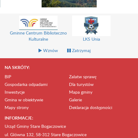
Gminne Centrum Biblioteczno
Kulturalne
LKS Unia
Wznów
Zatrzymaj
NA SKRÓTY:
BIP
Załatw sprawę
Gospodarka odpadami
Dla turystów
Inwestycje
Mapa gminy
Gmina w obiektywie
Galerie
Mapy strony
Deklaracja dostępności
INFORMACJE:
Urząd Gminy Stare Bogaczowice
ul. Główna 132, 58-312 Stare Bogaczowice