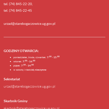
tel. (74) 845-22-20,
tel. (74) 845-22-45
urzad@starebogaczowice.ug.gov.pl
GODZINY OTWARCIA
:
0
0
0
0
poniedziałek, środa, czwartek:
7:
- 15:
0
0
00
wtorek:
7:
- 16:
0
0
00
piątek:
7:
- 14:
w sobotę i niedzielę
nieczynne
Sekretariat
urzad@starebogaczowice.ug.gov.pl
Skarbnik Gminy
skarbnik@starebogaczowice.ug.gov.pl