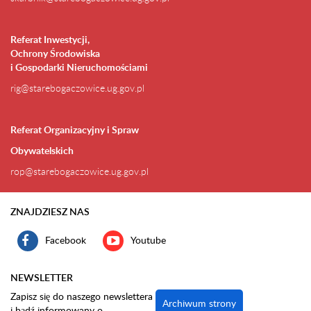
Referat Inwestycji,
Ochrony Środowiska
i Gospodarki Nieruchomościami
rig@starebogaczowice.ug.gov.pl
Referat Organizacyjny i Spraw
Obywatelskich
rop@starebogaczowice.ug.gov.pl
ZNAJDZIESZ NAS
Facebook
Youtube
NEWSLETTER
Zapisz się do naszego newslettera
Archiwum strony
i bądź informowany o