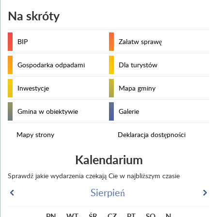
Na skróty
BIP
Załatw sprawę
Gospodarka odpadami
Dla turystów
Inwestycje
Mapa gminy
Gmina w obiektywie
Galerie
Mapy strony
Deklaracja dostępności
Kalendarium
Sprawdź jakie wydarzenia czekają Cie w najbliższym czasie
Sierpień
PN
WT
ŚR
CZ
PT
SO
N