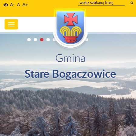
wpisz
A-
A
A+
szukany
tekst
Toggle
navigation
Gmina
Stare Bogaczowice