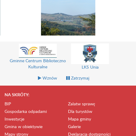
Gminne Centrum Biblioteczno
Kulturalne
LKS Unia
Wznów
Zatrzymaj
NA SKRÓTY:
BIP
Załatw sprawę
Gospodarka odpadami
Dla turystów
Inwestycje
Mapa gminy
Gmina w obiektywie
Galerie
Mapy strony
Deklaracja dostępności