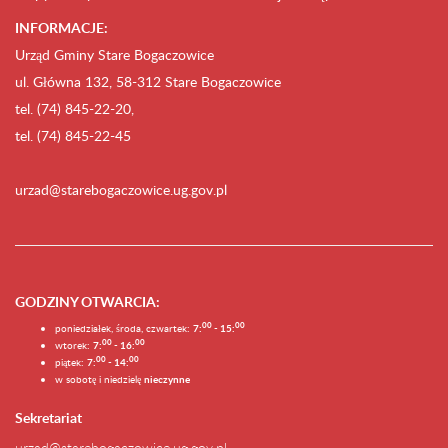
INFORMACJE:
Urząd Gminy Stare Bogaczowice
ul. Główna 132, 58-312 Stare Bogaczowice
tel. (74) 845-22-20,
tel. (74) 845-22-45
urzad@starebogaczowice.ug.gov.pl
GODZINY OTWARCIA
:
0
0
0
0
poniedziałek, środa, czwartek:
7:
- 15:
0
0
00
wtorek:
7:
- 16:
0
0
00
piątek:
7:
- 14:
w sobotę i niedzielę
nieczynne
Sekretariat
urzad@starebogaczowice.ug.gov.pl