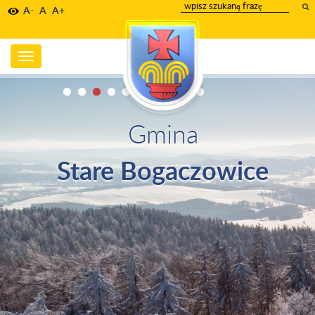
wpisz
A-
A
A+
szukany
tekst
Toggle
navigation
Gmina
Stare Bogaczowice