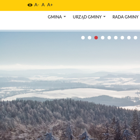
A-
A
A+
GMINA
URZĄD GMINY
RADA GMINY
+
+