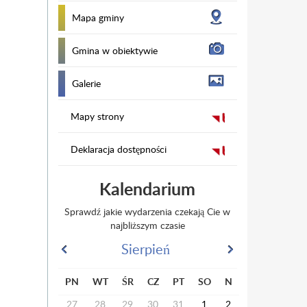
Mapa gminy
Gmina w obiektywie
Galerie
Mapy strony
Deklaracja dostępności
Kalendarium
Sprawdź jakie wydarzenia czekają Cie w
najbliższym czasie
Sierpień
PN
WT
ŚR
CZ
PT
SO
N
27
28
29
30
31
1
2