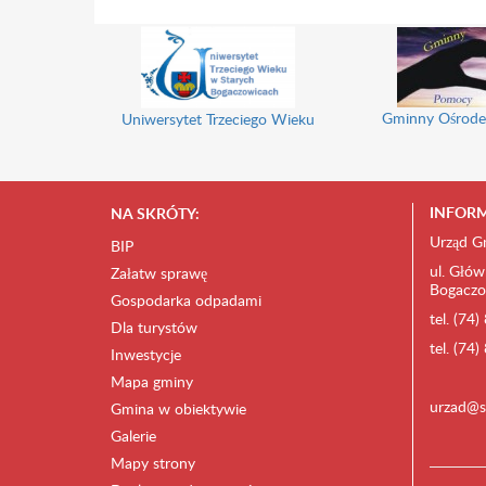
Gminny Ośrode
Uniwersytet Trzeciego Wieku
INFORM
NA SKRÓTY:
Urząd G
BIP
ul. Głów
Załatw sprawę
Bogaczo
Gospodarka odpadami
tel. (74
Dla turystów
tel. (74
Inwestycje
Mapa gminy
urzad@s
Gmina w obiektywie
Galerie
Mapy strony