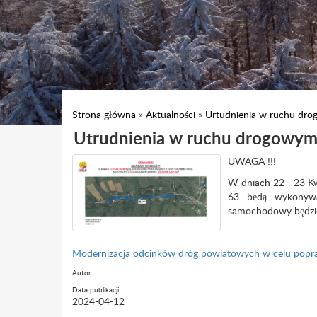
Strona główna
»
Aktualności
»
Urtudnienia w ruchu dro
Utrudnienia w ruchu drogowym 
UWAGA !!!
W dniach 22 - 23 K
63 będą wykonywa
samochodowy będzie
Modernizacja odcinków dróg powiatowych w celu popra
Autor:
Data publikacji:
2024-04-12