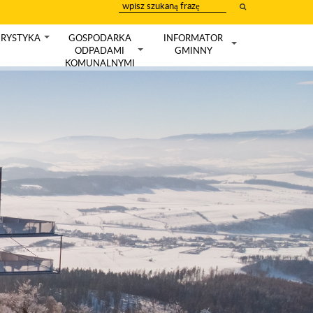
wpisz
szukany
tekst
RYSTYKA
GOSPODARKA
INFORMATOR
+
ODPADAMI
GMINNY
+
+
KOMUNALNYMI