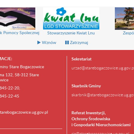
k Pomocy Społecznej
Stowarzyszenie Kwiat Lnu
Zespó
Wznów
Zatrzymaj
ACJE:
Sekretariat
miny Stare Bogaczowice
urzad@starebogaczowice.ug.gov.p
na 132, 58-312 Stare
wice
Skarbnik Gminy
) 845-22-20,
skarbnik@starebogaczowice.ug.go
) 845-22-45
tarebogaczowice.ug.gov.pl
Referat Inwestycji,
Ochrony Środowiska
i Gospodarki Nieruchomościami
rig@starebogaczowice.ug.gov.pl