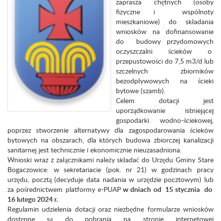
zaprasza chętnych (osoby
fizyczne i wspólnoty
mieszkaniowe) do składania
wniosków na dofinansowanie
do budowy przydomowych
oczyszczalni ścieków o
przepustowości do 7,5 m3/d lub
szczelnych zbiorników
bezodpływowych na ścieki
bytowe (szamb).
Celem dotacji jest
uporządkowanie istniejącej
gospodarki wodno-ściekowej,
poprzez stworzenie alternatywy dla zagospodarowania ścieków
bytowych na obszarach, dla których budowa zbiorczej kanalizacji
sanitarnej jest technicznie i ekonomicznie nieuzasadniona.
Wnioski wraz z załącznikami należy składać do Urzędu Gminy Stare
Bogaczowice: w sekretariacie (pok. nr 21) w godzinach pracy
urzędu, pocztą (decyduje data nadania w urzędzie pocztowym) lub
za pośrednictwem platformy e-PUAP
w dniach od 15 stycznia do
16 lutego 2024 r.
Regulamin udzielenia dotacji oraz niezbędne formularze wniosków
dostępne są do pobrania na stronie internetowej