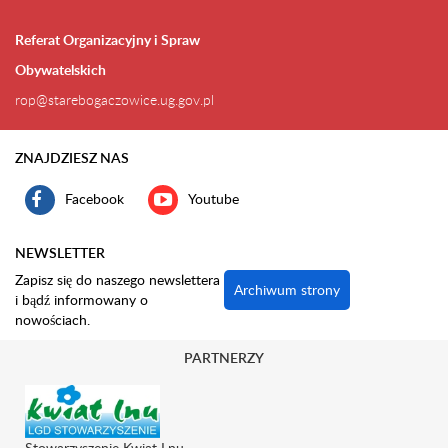
Referat Organizacyjny i Spraw
Obywatelskich
rop@starebogaczowice.ug.gov.pl
ZNAJDZIESZ NAS
Facebook
Youtube
NEWSLETTER
Zapisz się do naszego newslettera
Archiwum strony
i bądź informowany o
nowościach.
PARTNERZY
Stowarzyszenie Kwiat Lnu