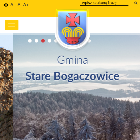
wpisz
A-
A
A+
szukany
tekst
Toggle
navigation
Gmina
Stare Bogaczowice