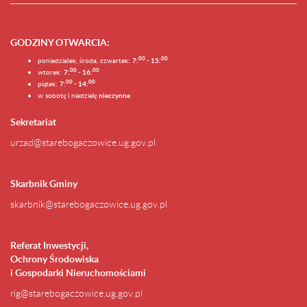
GODZINY OTWARCIA
:
0
0
0
0
poniedziałek, środa, czwartek:
7:
- 15:
0
0
00
wtorek:
7:
- 16:
0
0
00
piątek:
7:
- 14:
w sobotę i niedzielę
nieczynne
Sekretariat
urzad@starebogaczowice.ug.gov.pl
Skarbnik Gminy
skarbnik@starebogaczowice.ug.gov.pl
Referat Inwestycji,
Ochrony Środowiska
i Gospodarki Nieruchomościami
rig@starebogaczowice.ug.gov.pl